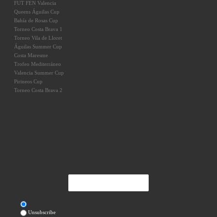
FUT FEN Valencia
Queens Águilas Cup
Bahía de Rosas Cup
Torneo Costa Brava 1
Torneo Vila de Lloret
Águilas Summer Cup
Costa Maresme
Trofeo Mediterráneo
Valencia Summer Cup
Pirineos Cup
Torneo Costa Brava 2
Unsubscribe