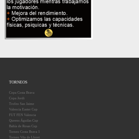
TORNEOS
Copa Costa Brava
Copa Jordi
Trofeo San Jaime
Valencia Easter Cup
FUT FEN Valencia
Queens Águilas Cup
Bahía de Rosas Cup
Torneo Costa Brava 1
Torneo Vila de Lloret