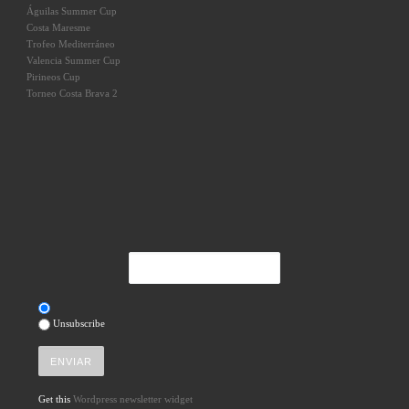
Águilas Summer Cup
Costa Maresme
Trofeo Mediterráneo
Valencia Summer Cup
Pirineos Cup
Torneo Costa Brava 2
Unsubscribe
Get this
Wordpress newsletter widget