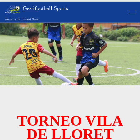
Gestifootball Sports
Saltar al contenido
Torneos de Fútbol Base
TORNEO VILA
DE LLORET