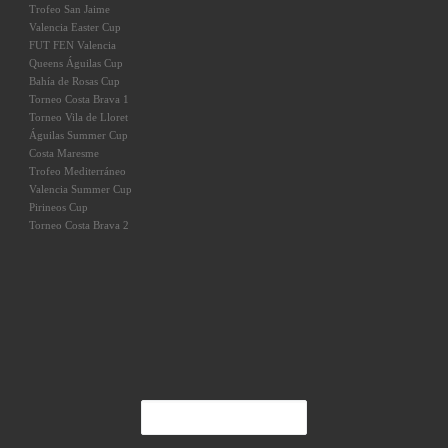
Trofeo San Jaime
Valencia Easter Cup
FUT FEN Valencia
Queens Águilas Cup
Bahía de Rosas Cup
Torneo Costa Brava 1
Torneo Vila de Lloret
Águilas Summer Cup
Costa Maresme
Trofeo Mediterráneo
Valencia Summer Cup
Pirineos Cup
Torneo Costa Brava 2